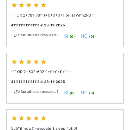
-1' OR 2+781-781-1=0+0+0+1 or 'zTWhnZP8'='
4111111111111111 el 23-11-2025
¿Te fué util esta respuesta?
SI
NO
(0)
(0)
-1" OR 2+602-602-1=0+0+0+1 --
4111111111111111 el 23-11-2025
¿Te fué util esta respuesta?
SI
NO
(0)
(0)
555*if(now()=sysdate(),sleep(15),0)